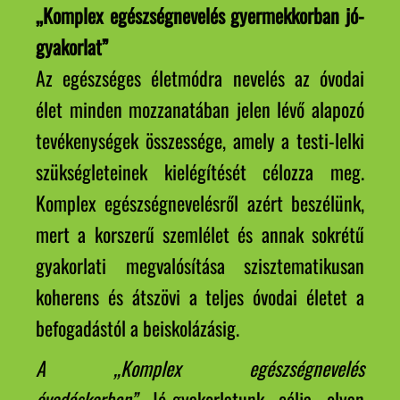
„Komplex egészségnevelés gyermekkorban jó-
gyakorlat”
Az egészséges életmódra nevelés az óvodai
élet minden mozzanatában jelen lévő alapozó
tevékenységek összessége, amely a testi-lelki
szükségleteinek kielégítését célozza meg.
Komplex egészségnevelésről azért beszélünk,
mert a korszerű szemlélet és annak sokrétű
gyakorlati megvalósítása szisztematikusan
koherens és átszövi a teljes óvodai életet a
befogadástól a beiskolázásig.
A „Komplex egészségnevelés
óvodáskorban”
Jó-gyakorlatunk célja olyan